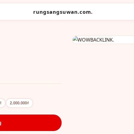
rungsangsuwan.com
.
₫
2.000.000₫
g