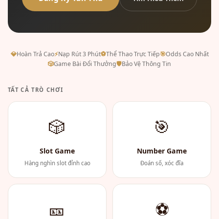
💎
Hoàn Trả Cao
⚡
Nạp Rút 3 Phút
⚽
Thể Thao Trực Tiếp
🎯
Odds Cao Nhất
🎲
Game Bài Đổi Thưởng
🛡
Bảo Vệ Thông Tin
TẤT CẢ TRÒ CHƠI
🎲
🎯
Slot Game
Number Game
Hàng nghìn slot đỉnh cao
Đoán số, xóc đĩa
🎫
⚽