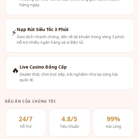
hàng ngày.
Nạp Rút Siêu Tốc 3 Phút
⚡
Giao dịch nhanh chóng, tiền về tài khoản trong vòng 3 phút.
Hỗ trợ nhiều ngân hàng và ví điện tử.
Live Casino Đẳng Cấp
🔥
Dealer thật, chơi trực tiếp, trải nghiệm như tại sòng bài
quốc tế.
DẤU ẤN CỦA CHÚNG TÔI
24/7
4.8/5
99%
Hỗ Trợ
Tiêu Chuẩn
Hài Lòng