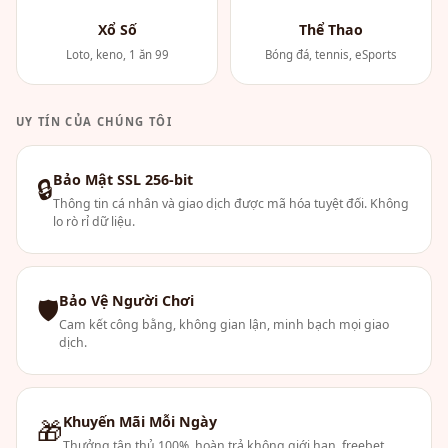
Xổ Số
Thể Thao
Loto, keno, 1 ăn 99
Bóng đá, tennis, eSports
UY TÍN CỦA CHÚNG TÔI
Bảo Mật SSL 256-bit
🔒
Thông tin cá nhân và giao dịch được mã hóa tuyệt đối. Không
lo rò rỉ dữ liệu.
Bảo Vệ Người Chơi
🛡
Cam kết công bằng, không gian lận, minh bạch mọi giao
dịch.
Khuyến Mãi Mỗi Ngày
🎁
Thưởng tân thủ 100%, hoàn trả không giới hạn, freebet