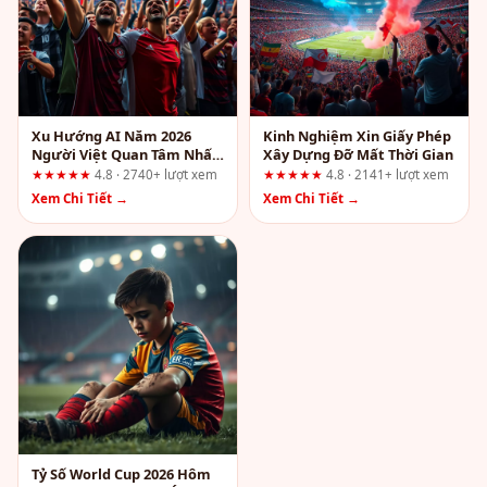
Xu Hướng AI Năm 2026
Kinh Nghiệm Xin Giấy Phép
Người Việt Quan Tâm Nhất:
Xây Dựng Đỡ Mất Thời Gian
Điều Gì Đang Chờ Đón?
★★★★★
4.8 · 2740+ lượt xem
★★★★★
4.8 · 2141+ lượt xem
Xem Chi Tiết →
Xem Chi Tiết →
Tỷ Số World Cup 2026 Hôm