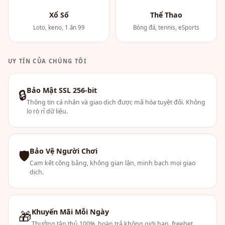
Xổ Số
Thể Thao
Loto, keno, 1 ăn 99
Bóng đá, tennis, eSports
UY TÍN CỦA CHÚNG TÔI
Bảo Mật SSL 256-bit
🔒
Thông tin cá nhân và giao dịch được mã hóa tuyệt đối. Không
lo rò rỉ dữ liệu.
Bảo Vệ Người Chơi
🛡
Cam kết công bằng, không gian lận, minh bạch mọi giao
dịch.
Khuyến Mãi Mỗi Ngày
🎁
Thưởng tân thủ 100%, hoàn trả không giới hạn, freebet