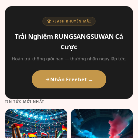
🏆 FLASH KHUYẾN MÃI
Trải Nghiệm RUNGSANGSUWAN Cá
Cược
Hoàn trả không giới hạn — thưởng nhận ngay lập tức.
Nhận Freebet →
TIN TỨC MỚI NHẤT