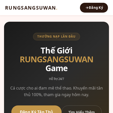
RUNGSANGSUWAN
.
Đăng Ký
THƯỞNG NẠP LẦN ĐẦU
Thế Giới
RUNGSANGSUWAN
Game
Hỗ Trợ 24/7
Cá cược cho ai đam mê thể thao. Khuyến mãi tân
thủ 100%, tham gia ngay hôm nay.
Đăng Ký Tân Thủ
Tìm Hiểu Thêm